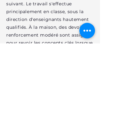
suivant. Le travail s'effectue
principalement en classe, sous la
direction d'enseignants hautement
qualifiés. À la maison, des devoirs de
renforcement modéré sont assignés
pour revoir les concepts clés lorsque
cela est nécessaire, sans surcharger
l'élève. Nous veillons à ce que les
après-midi soient aussi libres que
possible pour que les étudiants
puissent profiter de leur temps
personnel et familial. Cette approche
équilibre le travail académique
intense pendant la journée avec des
périodes de repos, assurant ainsi un
développement complet et durable.