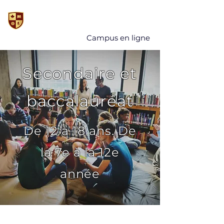
Campus en ligne
Secondaire et
baccalauréat
De 12 à 18 ans. De
la 7e à la 12e
année