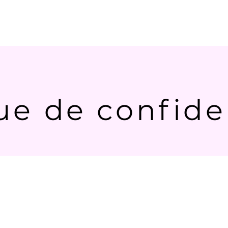
mmencer
Commencer
Commencer
Commenc
ue de confide
ad